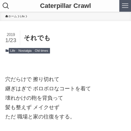
Caterpillar Crawl
ホーム
Life
2019
それでも
1/23
Life
Nostalgia
Old times
穴だらけで 擦り切れて
継ぎはぎで ボロボロなコートを着て
壊れかけの鞄を背負って
髪も整えず メイクせず
ただ 職場と家の往復をする。