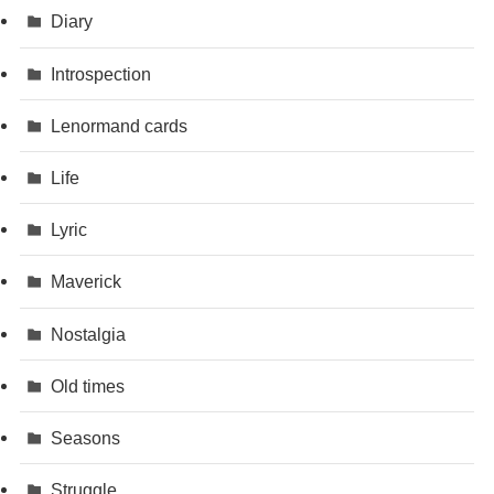
Diary
Introspection
Lenormand cards
Life
Lyric
Maverick
Nostalgia
Old times
Seasons
Struggle