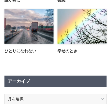
誰が為に
善悪
ひとりになれない
幸せのとき
アーカイブ
ア
ー
カ