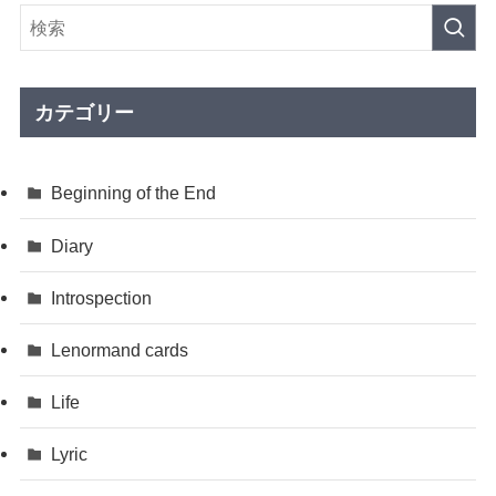
イ
ブ
カテゴリー
Beginning of the End
Diary
Introspection
Lenormand cards
Life
Lyric