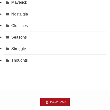
Maverick
Nostalgia
Old times
Seasons
Struggle
Thoughts