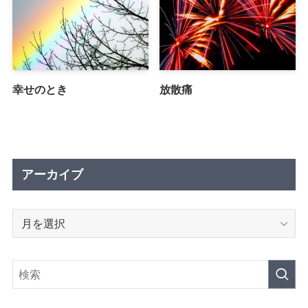
幸せのとき
放散痛
アーカイブ
ア
ー
カ
イ
ブ