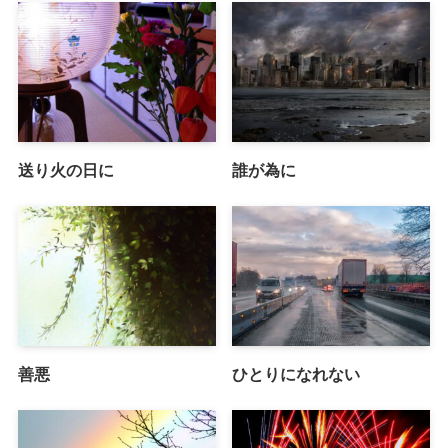
送り火の日に
誰が為に
善悪
ひとりになれない