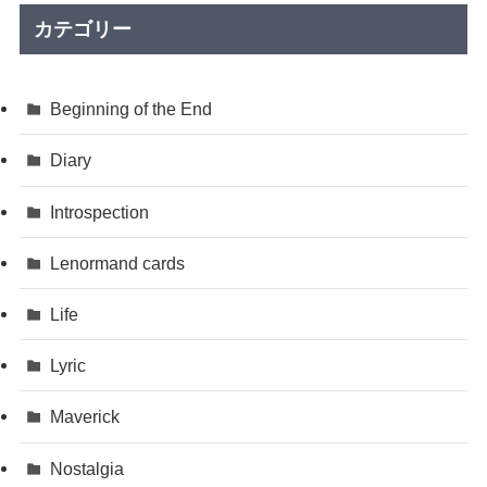
カテゴリー
Beginning of the End
Diary
Introspection
Lenormand cards
Life
Lyric
Maverick
Nostalgia