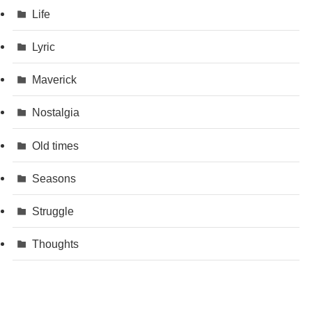
Life
Lyric
Maverick
Nostalgia
Old times
Seasons
Struggle
Thoughts