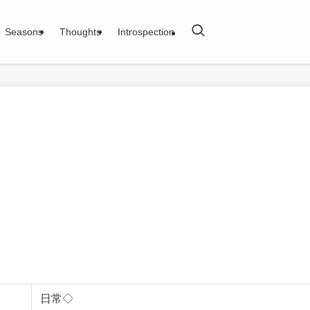
Seasons
Thoughts
Introspection
日常◇