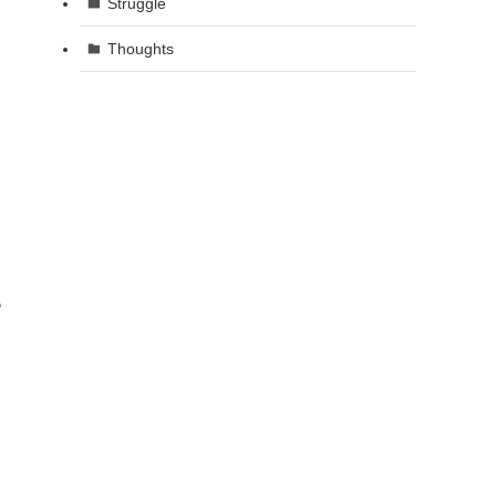
Struggle
Thoughts
あ