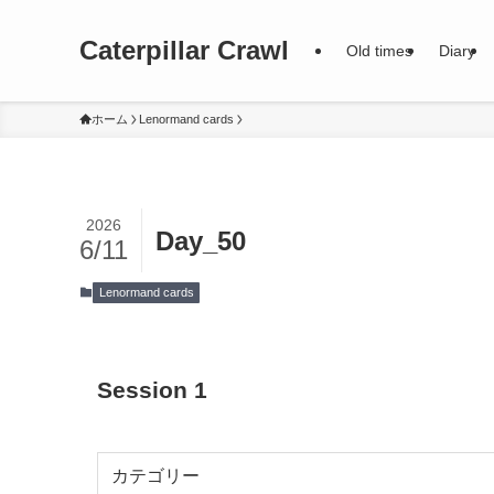
Caterpillar Crawl
Old times
Diary
ホーム
Lenormand cards
2026
Day_50
6/11
Lenormand cards
Session 1
カテゴリー