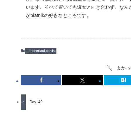
います。並べて置いても淑女と向き合わず、なん
がpiatnikの好きなところです。
Lenormand cards
よかっ
Day_49