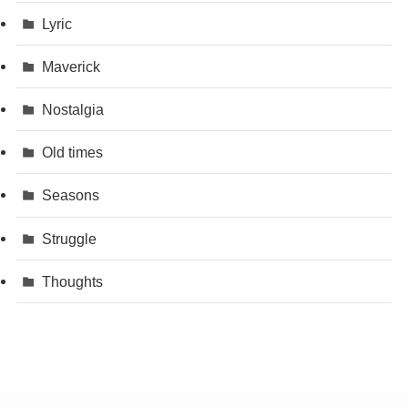
Lyric
Maverick
Nostalgia
Old times
Seasons
Struggle
Thoughts