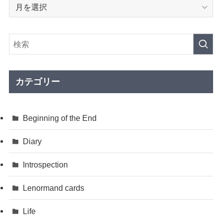
ア
ー
カ
イ
ブ
カテゴリー
Beginning of the End
Diary
Introspection
Lenormand cards
Life