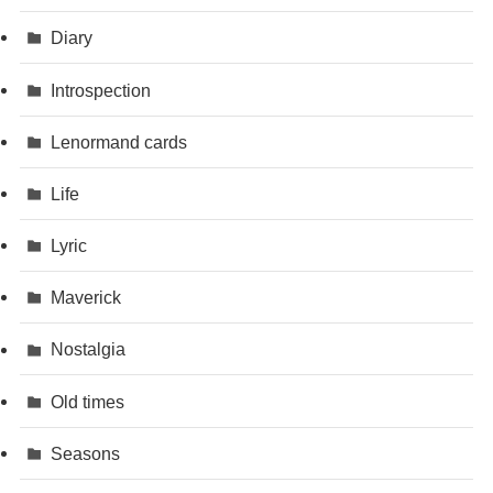
Diary
Introspection
Lenormand cards
Life
Lyric
Maverick
Nostalgia
Old times
Seasons