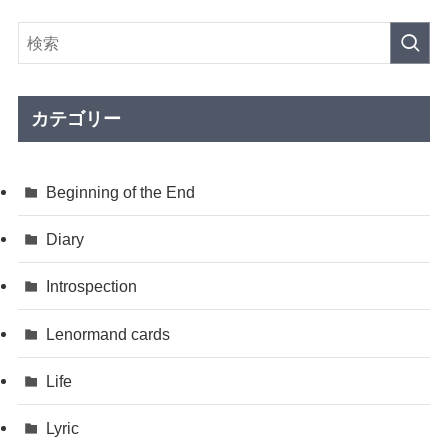
カ
イ
ブ
カテゴリー
Beginning of the End
Diary
Introspection
Lenormand cards
Life
Lyric