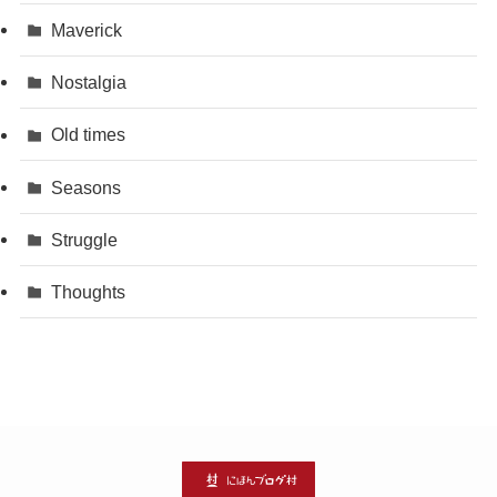
Maverick
Nostalgia
Old times
Seasons
Struggle
Thoughts