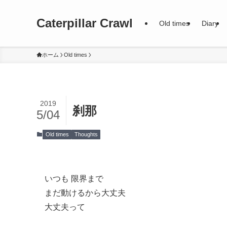
Caterpillar Crawl
Old times
Diary
ホーム
Old times
2019
刹那
5/04
Old times
Thoughts
いつも 限界まで
まだ動けるから大丈夫
大丈夫って